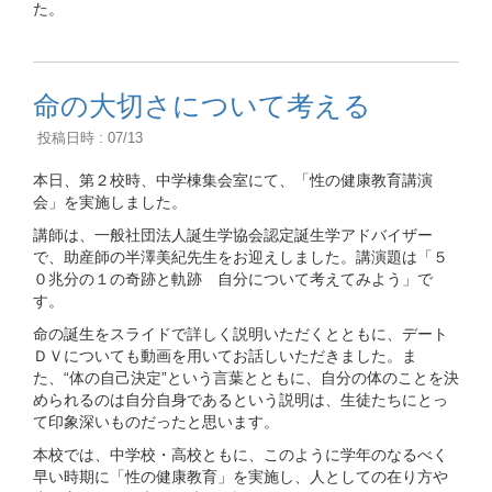
た。
命の大切さについて考える
投稿日時 : 07/13
本日、第２校時、中学棟集会室にて、「性の健康教育講演
会」を実施しました。
講師は、一般社団法人誕生学協会認定誕生学アドバイザー
で、助産師の半澤美紀先生をお迎えしました。講演題は「５
０兆分の１の奇跡と軌跡 自分について考えてみよう」で
す。
命の誕生をスライドで詳しく説明いただくとともに、デート
ＤＶについても動画を用いてお話しいただきました。ま
た、“体の自己決定”という言葉とともに、自分の体のことを決
められるのは自分自身であるという説明は、生徒たちにとっ
て印象深いものだったと思います。
本校では、中学校・高校ともに、このように学年のなるべく
早い時期に「性の健康教育」を実施し、人としての在り方や