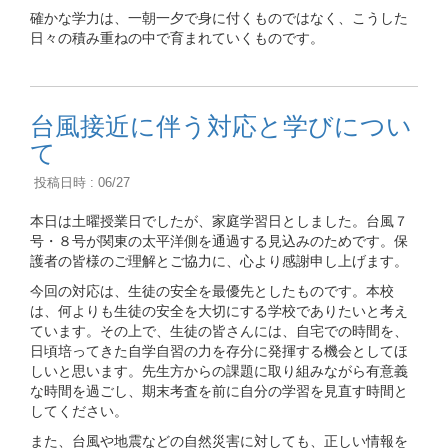
確かな学力は、一朝一夕で身に付くものではなく、こうした
日々の積み重ねの中で育まれていくものです。
台風接近に伴う対応と学びについ
て
投稿日時 : 06/27
本日は土曜授業日でしたが、家庭学習日としました。台風７
号・８号が関東の太平洋側を通過する見込みのためです。保
護者の皆様のご理解とご協力に、心より感謝申し上げます。
今回の対応は、生徒の安全を最優先としたものです。本校
は、何よりも生徒の安全を大切にする学校でありたいと考え
ています。その上で、生徒の皆さんには、自宅での時間を、
日頃培ってきた自学自習の力を存分に発揮する機会としてほ
しいと思います。先生方からの課題に取り組みながら有意義
な時間を過ごし、期末考査を前に自分の学習を見直す時間と
してください。
また、台風や地震などの自然災害に対しても、正しい情報を