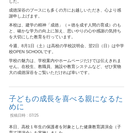
した。
成徳深谷のブースにも多くの方にお越しいただき、心より感
謝申し上げます。
本校は、建学の精神「成徳」（＝徳を成す人間の育成）のも
と、確かな学力の向上に加え、思いやりの心や感謝の気持ち
を大切にした教育を行っています。
今週、8月1日（土）は高校の学校説明会、翌2日（日）は中学
校OPEN SCHOOLです。
学校の魅力は、学校案内やホームページだけでは伝えきれま
せん。在校生、教職員、施設や教育システムなど、ぜひ実物
大の成徳深谷をご覧いただければ幸いです。
子どもの成長を喜べる親になるた
めに
投稿日時 : 07/25
本日、高校１年生の保護者を対象とした健康教育講演会（子
育て講演会）を実施しました。