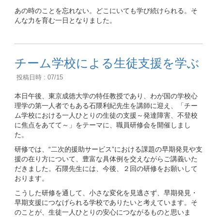
あの時のことを忘れない。どこにいても学び続けられる。そ
んな力を育む一日となりました。
チーム学校による生徒支援を学ぶ
投稿日時 : 07/15
本日午後、東京成徳大学の特任教授であり、わが国の学校心
理学の第一人者でもある石隈利紀先生を講師に迎え、「チー
ム学校における一人ひとりの生徒の支援～発達障害、不登校
に焦点をあてて～」をテーマに、職員研修会を開催しまし
た。
研修では、“二次的援助サービス”における課題の早期発見や支
援の在り方について、豊富な具体例を交えながらご講義いた
だきました。石隈先生には、今後、２回の研修をお願いして
おります。
こうした研修を通して、小さな変化を見逃さず、早期発見・
早期支援につなげられる学校でありたいと考えています。そ
のことが、生徒一人ひとりの安心につながるものと思いま