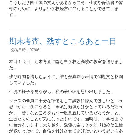
こうした学園全体の支えがあるからこそ、生徒や保護者の皆
様のために、よりよい学校経営に当たることができていま
す。
期末考査、残すところあと一日
投稿日時 : 07/06
本日１限目、期末考査に臨む中学校と高校の教室を巡りまし
た。
残り時間を惜しむように、誰もが真剣な表情で問題文と格闘
していました。
生徒の様子を見ながら、私の若い頃を思い出しました。
クラスの全員に十分な準備をして試験に臨んでほしいという
思いから、夜になると「今頃は勉強がはかどっているだろう
か」「苦手なところをもう一度見直しているだろうか」と、
生徒たちのことが気になったものです。当時は、中学校まで
の自分を少しずつ乗り越え、勉強の楽しさを知り始めた生徒
が多かったので、自信を付けさせてあげたいという思いもあ