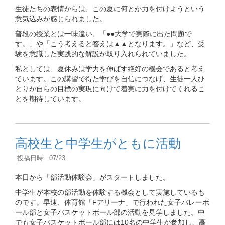
生徒たちの表情からは、この夏に何とか力を付けようという
意気込みが感じられました。
普段の授業とは一味違い、「●●大学で実際に出た問題で
す。」や「こう考えると答えは▲▲となります。」など、受
験を意識した実践的な解説が取り入れられていました。
私としては、夏休みは学力を伸ばす絶好の機会であると考え
ています。この講習で得た学びを自信につなげ、生徒一人ひ
とりが自らの目標の実現に向けて着実に力を付けてくれるこ
とを期待しています。
高校生と中学生がともに活動
投稿日時 : 07/23
本日から「部活動体験会」がスタートしました。
中学生が本校の部活動を体験する機会として実施しているも
のです。早速、体育館「Fアリーナ」で行われた女子バレーボ
ール部と女子バスケットボール部の活動を見学しました。中
でも女子バスケットボール部には10名の中学生が参加し、高