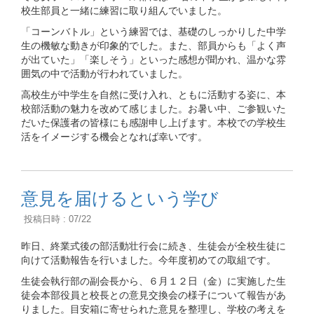
校生部員と一緒に練習に取り組んでいました。
「コーンバトル」という練習では、基礎のしっかりした中学
生の機敏な動きが印象的でした。また、部員からも「よく声
が出ていた」「楽しそう」といった感想が聞かれ、温かな雰
囲気の中で活動が行われていました。
高校生が中学生を自然に受け入れ、ともに活動する姿に、本
校部活動の魅力を改めて感じました。お暑い中、ご参観いた
だいた保護者の皆様にも感謝申し上げます。本校での学校生
活をイメージする機会となれば幸いです。
意見を届けるという学び
投稿日時 : 07/22
昨日、終業式後の部活動壮行会に続き、生徒会が全校生徒に
向けて活動報告を行いました。今年度初めての取組です。
生徒会執行部の副会長から、６月１２日（金）に実施した生
徒会本部役員と校長との意見交換会の様子について報告があ
りました。目安箱に寄せられた意見を整理し、学校の考えを