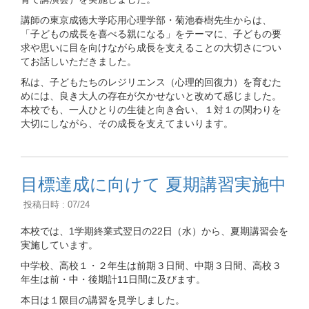
講師の東京成徳大学応用心理学部・菊池春樹先生からは、
「子どもの成長を喜べる親になる」をテーマに、子どもの要
求や思いに目を向けながら成長を支えることの大切さについ
てお話しいただきました。
私は、子どもたちのレジリエンス（心理的回復力）を育むた
めには、良き大人の存在が欠かせないと改めて感じました。
本校でも、一人ひとりの生徒と向き合い、１対１の関わりを
大切にしながら、その成長を支えてまいります。
目標達成に向けて 夏期講習実施中
投稿日時 : 07/24
本校では、1学期終業式翌日の22日（水）から、夏期講習会を
実施しています。
中学校、高校１・２年生は前期３日間、中期３日間、高校３
年生は前・中・後期計11日間に及びます。
本日は１限目の講習を見学しました。