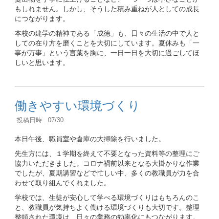
もしれません。しかし、そうした積み重ねが人としての成長
につながります。
本校の建学の精神である「成徳」も、日々の生活の中で人と
しての在り方を磨くことを大切にしています。夏休みも「一
事が万事」という言葉を胸に、一日一日を大切に過ごしてほ
しいと思います。
働きやすい環境づくり
投稿日時 : 07/30
本日午後、職員室や倉庫の大掃除を行いました。
先生方には、１学期を終えて不要となった資料等の整理にご
協力いただきました。コロナ禍前以来となる大掛かりな作業
でしたが、夏期講習などで忙しい中、多くの教職員が力を合
わせて取り組んでくれました。
学校では、生徒が安心して学べる環境づくりはもちろんのこ
と、教職員が気持ちよく働ける環境づくりも大切です。整理
整頓された環境は、日々の業務の効率化にもつながります。