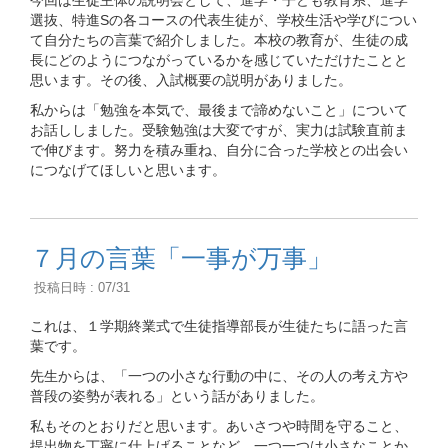
今回は生徒主体の説明会として、進学・子ども教育系、進学
選抜、特進Sの各コースの代表生徒が、学校生活や学びについ
て自分たちの言葉で紹介しました。本校の教育が、生徒の成
長にどのようにつながっているかを感じていただけたことと
思います。その後、入試概要の説明がありました。
私からは「勉強を本気で、最後まで諦めないこと」について
お話ししました。受験勉強は大変ですが、実力は試験直前ま
で伸びます。努力を積み重ね、自分に合った学校との出会い
につなげてほしいと思います。
７月の言葉「一事が万事」
投稿日時 : 07/31
これは、１学期終業式で生徒指導部長が生徒たちに語った言
葉です。
先生からは、「一つの小さな行動の中に、その人の考え方や
普段の姿勢が表れる」という話がありました。
私もそのとおりだと思います。あいさつや時間を守ること、
提出物を丁寧に仕上げることなど、一つ一つは小さなことか