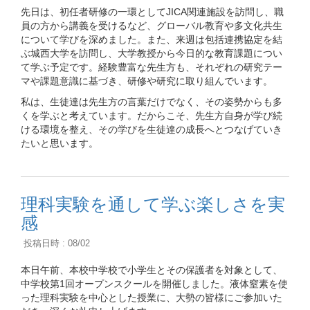
先日は、初任者研修の一環としてJICA関連施設を訪問し、職
員の方から講義を受けるなど、グローバル教育や多文化共生
について学びを深めました。また、来週は包括連携協定を結
ぶ城西大学を訪問し、大学教授から今日的な教育課題につい
て学ぶ予定です。経験豊富な先生方も、それぞれの研究テー
マや課題意識に基づき、研修や研究に取り組んでいます。
私は、生徒達は先生方の言葉だけでなく、その姿勢からも多
くを学ぶと考えています。だからこそ、先生方自身が学び続
ける環境を整え、その学びを生徒達の成長へとつなげていき
たいと思います。
理科実験を通して学ぶ楽しさを実
感
投稿日時 : 08/02
本日午前、本校中学校で小学生とその保護者を対象として、
中学校第1回オープンスクールを開催しました。液体窒素を使
った理科実験を中心とした授業に、大勢の皆様にご参加いた