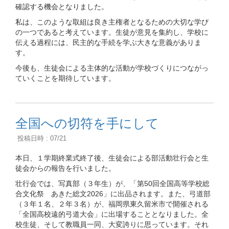
確認する機会となりました。
私は、このような取組は良き主権者となるための大切な学び
の一つであると考えています。生徒が意見を集約し、学校に
伝える過程には、民主的な手続を学ぶ大きな意義がありま
す。
今後も、生徒会による主体的な活動が学校づくりにつながっ
ていくことを期待しています。
全国への切符を手にして
投稿日時 : 07/21
本日、１学期終業式終了後、生徒会による部活動壮行会と生
徒会からの報告を行いました。
壮行会では、写真部（３年生）が、「第50回全国高等学校総
合文化祭 あきた総文2026」に出品されます。また、弓道部
（３年１名、２年３名）が、福岡県東久留米市で開催される
「全国高校遠的弓道大会」に出場することとなりました。全
校生徒、そして教職員一同、大変誇りに思っています。それ