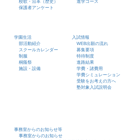
校歌・沿革（歴史）
進学コース
保護者アンケート
学園生活
入試情報
部活動紹介
WEB出願の流れ
スクールカレンダー
募集要項
制服
特待制度
桐蔭祭
進路結果
施設・設備
学費・諸費用
学費シミュレーション
受験をお考えの方へ
塾対象入試説明会
事務室からのお知らせ等
事務室からのお知らせ