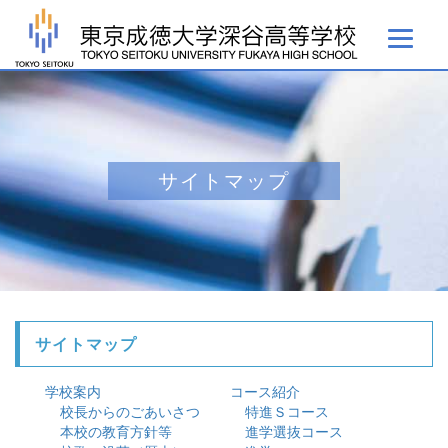
サイトマップ
サイトマップ
学校案内
コース紹介
校長からのごあいさつ
特進Ｓコース
本校の教育方針等
進学選抜コース