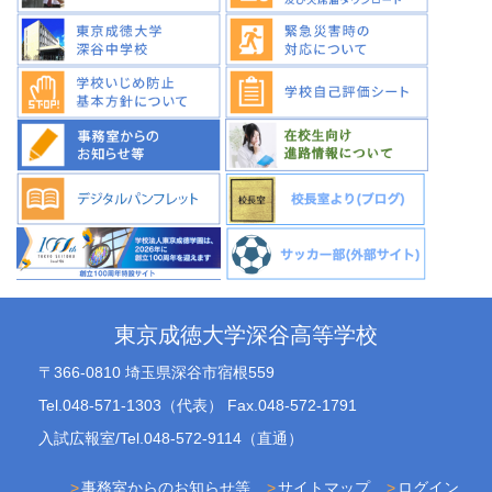
東京成徳大学深谷高等学校
〒366-0810 埼玉県深谷市宿根559
Tel.048-571-1303（代表） Fax.048-572-1791
入試広報室/Tel.048-572-9114（直通）
事務室からのお知らせ等
サイトマップ
ログイン