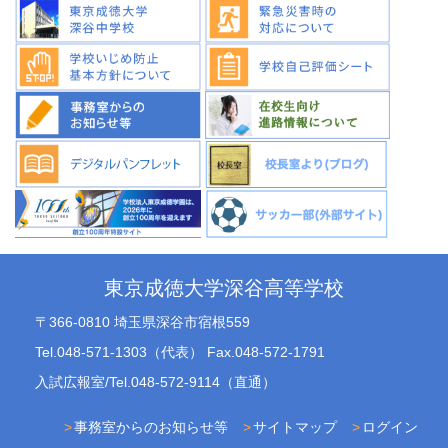
東京成徳大学深谷高等学校
〒366-0810 埼玉県深谷市宿根559
Tel.048-571-1303（代表） Fax.048-572-1791
入試広報室/Tel.048-572-9114（直通）
事務室からのお知らせ等
サイトマップ
ログイン