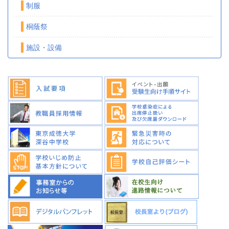
制服
桐蔭祭
施設・設備