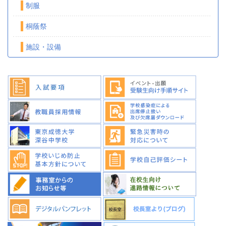
制服
桐蔭祭
施設・設備