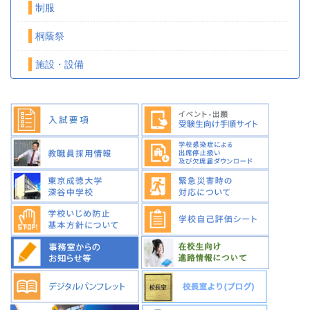
制服
桐蔭祭
施設・設備