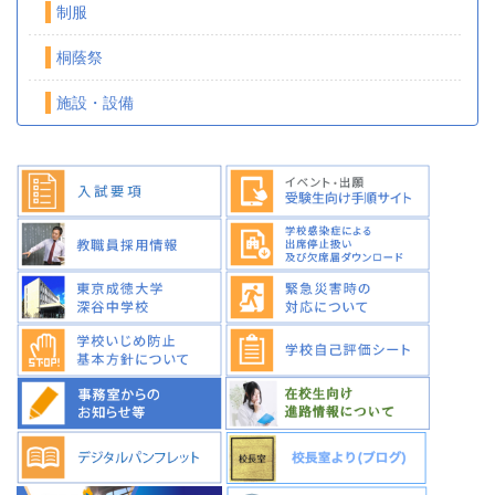
制服
桐蔭祭
施設・設備