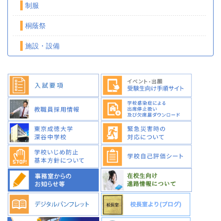
制服
桐蔭祭
施設・設備