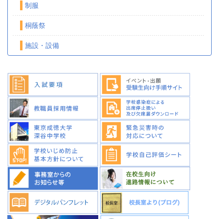
制服
桐蔭祭
施設・設備