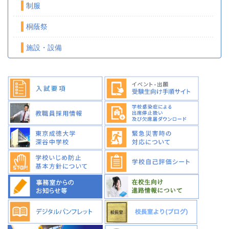
制服
桐蔭祭
施設・設備