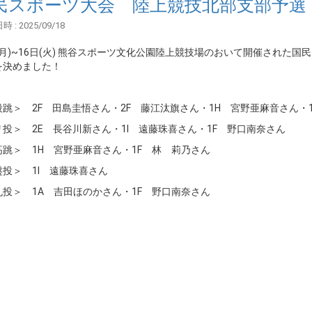
民スポーツ大会 陸上競技北部支部予選
 : 2025/09/18
5(月)~16日(火) 熊谷スポーツ文化公園陸上競技場のおいて開催され
を決めました！
段跳＞ 2F 田島圭悟さん・2F 藤江汰旗さん・1H 宮野亜麻音さん・
投＞ 2E 長谷川新さん・1I 遠藤珠喜さん・1F 野口南奈さん
高跳＞ 1H 宮野亜麻音さん・1F 林 莉乃さん
盤投＞ 1I 遠藤珠喜さん
丸投＞ 1A 吉田ほのかさん・1F 野口南奈さん