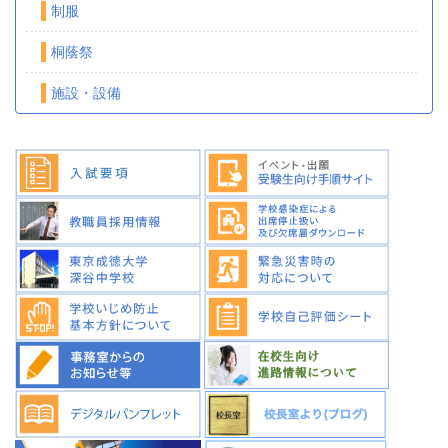
制服
桐蔭祭
施設・設備