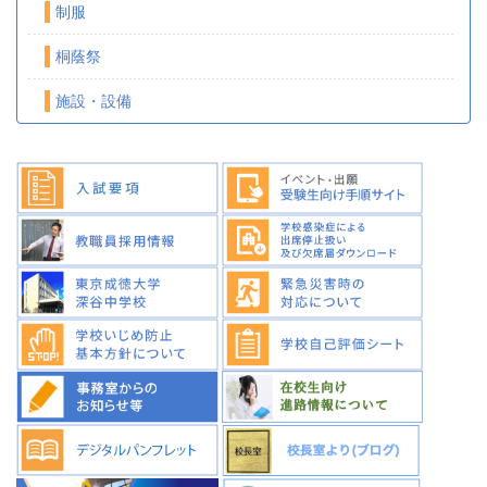
制服
桐蔭祭
施設・設備