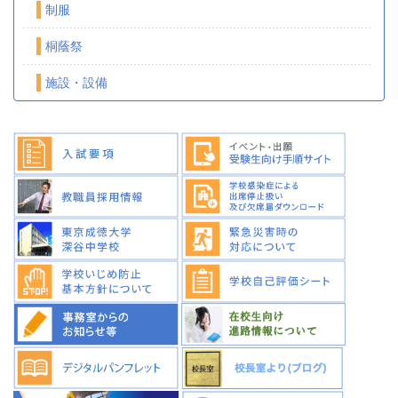
制服
桐蔭祭
施設・設備