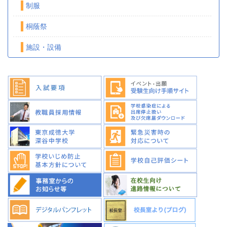
制服
桐蔭祭
施設・設備