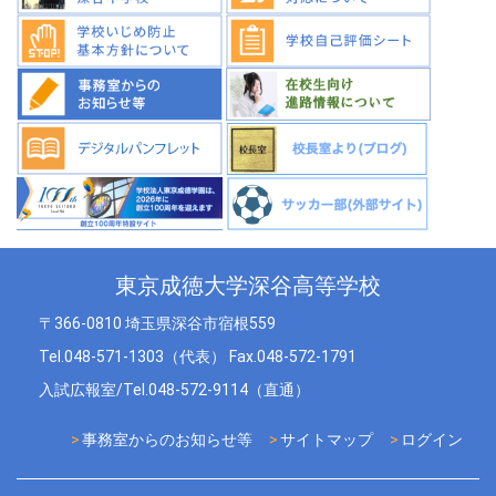
東京成徳大学深谷高等学校
〒366-0810 埼玉県深谷市宿根559
Tel.048-571-1303（代表） Fax.048-572-1791
入試広報室/Tel.048-572-9114（直通）
事務室からのお知らせ等
サイトマップ
ログイン