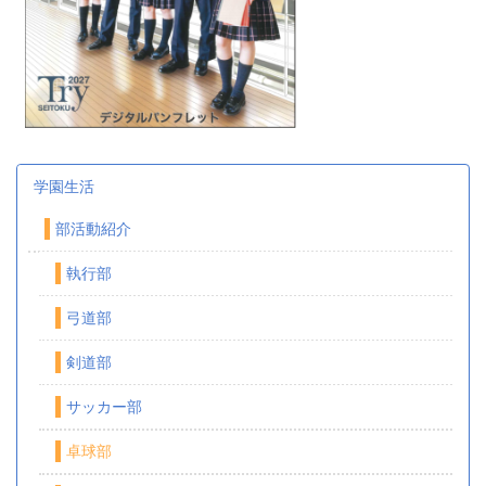
学園生活
部活動紹介
執行部
弓道部
剣道部
サッカー部
卓球部