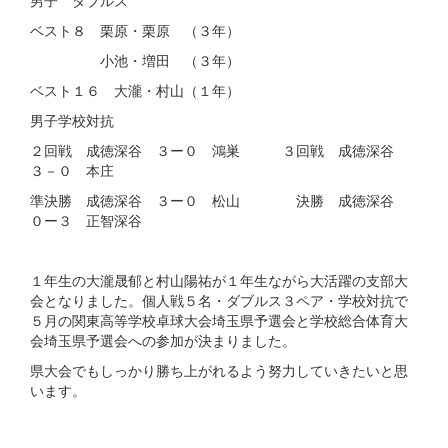
男子 ダブルス
ベスト８ 栗原・栗原 （３年）
小池・増田 （３年）
ベスト１６ 大瀧・村山（１年）
男子学校対抗
２回戦 成徳深谷 ３ー０ 鴻巣 ３回戦 成徳深谷
３－０ 本庄
準決勝 成徳深谷 ３ー０ 松山 決勝 成徳深谷
０ー３ 正智深谷
１年生の大瀧晟郁と村山陽祐が１年生ながら大活躍の支部大
会となりました。個人戦５名・ダブルス３ペア・学校対抗で
５月の関東高等学校卓球大会埼玉県予選会と学校総合体育大
会埼玉県予選会への参加が決まりました。
県大会でもしっかり勝ち上がれるよう努力していきたいと思
います。