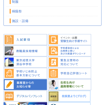
制服
桐蔭祭
施設・設備