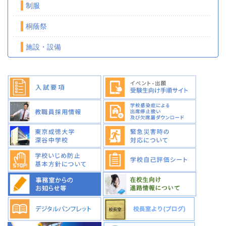
制服
桐蔭祭
施設・設備