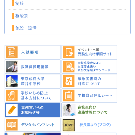
制服
桐蔭祭
施設・設備