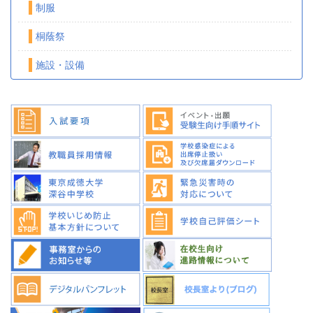
制服
桐蔭祭
施設・設備