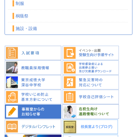
制服
桐蔭祭
施設・設備