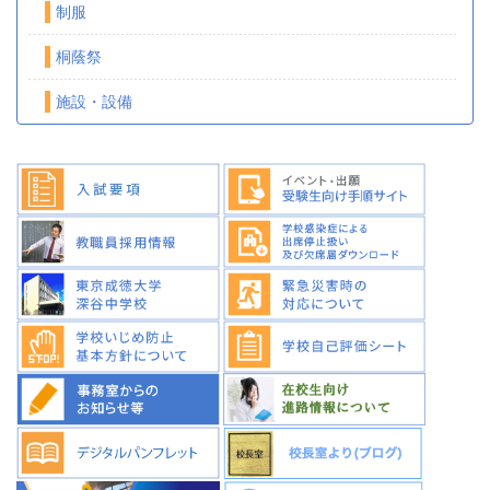
制服
桐蔭祭
施設・設備