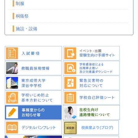
制服
桐蔭祭
施設・設備