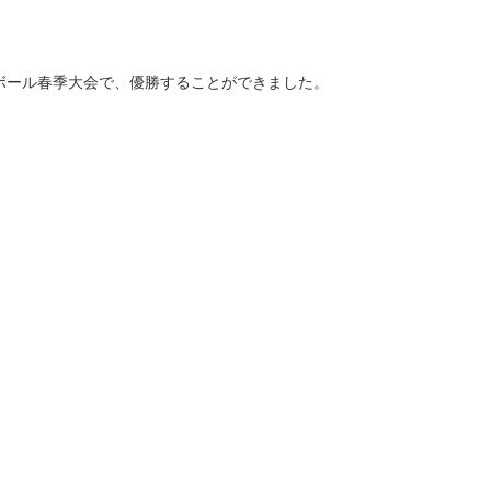
ーボール春季大会で、優勝することができました。