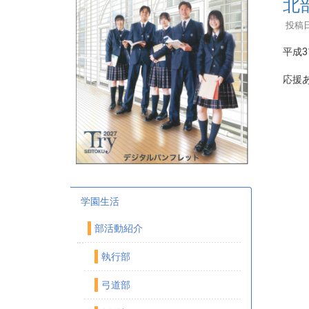
北
投稿日時
平成
応援
学園生活
部活動紹介
執行部
弓道部