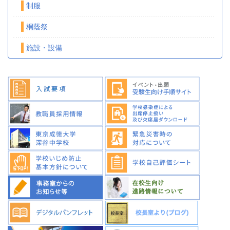
制服
桐蔭祭
施設・設備