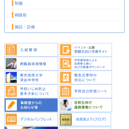
制服
桐蔭祭
施設・設備