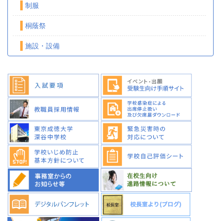
制服
桐蔭祭
施設・設備