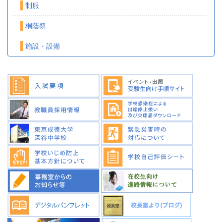
制服
桐蔭祭
施設・設備