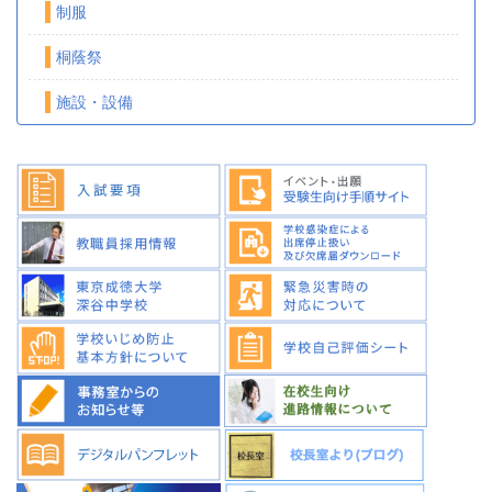
制服
桐蔭祭
施設・設備