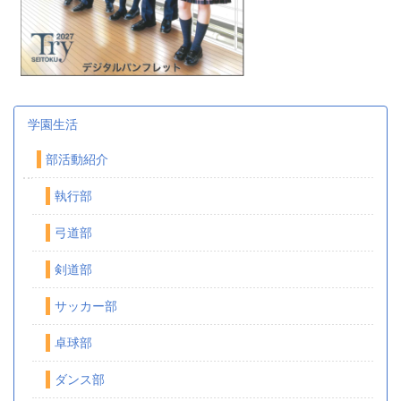
学園生活
部活動紹介
執行部
弓道部
剣道部
サッカー部
卓球部
ダンス部