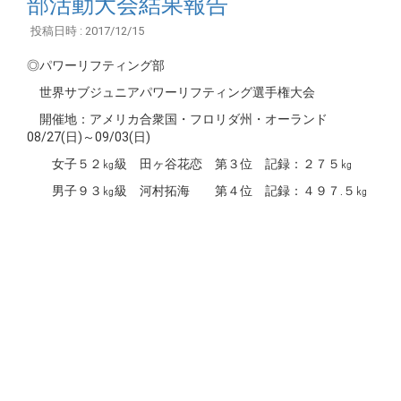
部活動大会結果報告
投稿日時 : 2017/12/15
◎パワーリフティング部
世界サブジュニアパワーリフティング選手権大会
開催地：アメリカ合衆国・フロリダ州・オーランド
08/27(日)～09/03(日)
女子５２㎏級 田ヶ谷花恋 第３位 記録：２７５㎏
男子９３㎏級 河村拓海 第４位 記録：４９７.５㎏