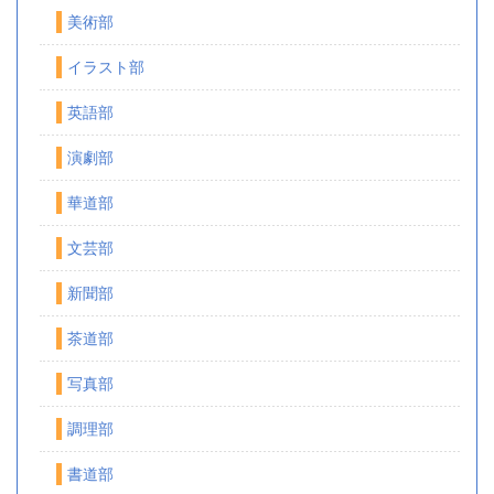
美術部
イラスト部
英語部
演劇部
華道部
文芸部
新聞部
茶道部
写真部
調理部
書道部