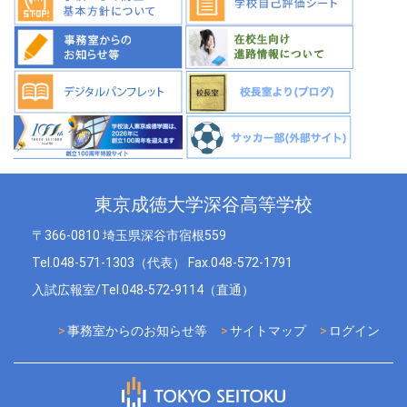
東京成徳大学深谷高等学校
〒366-0810 埼玉県深谷市宿根559
Tel.048-571-1303（代表） Fax.048-572-1791
入試広報室/Tel.048-572-9114（直通）
事務室からのお知らせ等
サイトマップ
ログイン