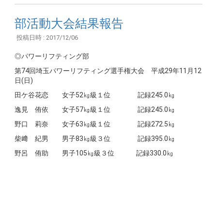
部活動大会結果報告
投稿日時 : 2017/12/06
◎パワーリフティング部
第74回埼玉パワーリフティング選手権大会 平成29年11月12
日(日)
田ケ谷花恋 女子52㎏級１位 記録245.0㎏
逸見 侑依 女子57㎏級１位 記録245.0㎏
野口 莉奈 女子63㎏級１位 記録272.5㎏
柴﨑 紀男 男子83㎏級３位 記録395.0㎏
野呂 侑助 男子105㎏級３位 記録330.0㎏