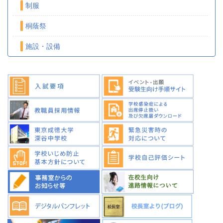
制服
桐蔭祭
施設・設備