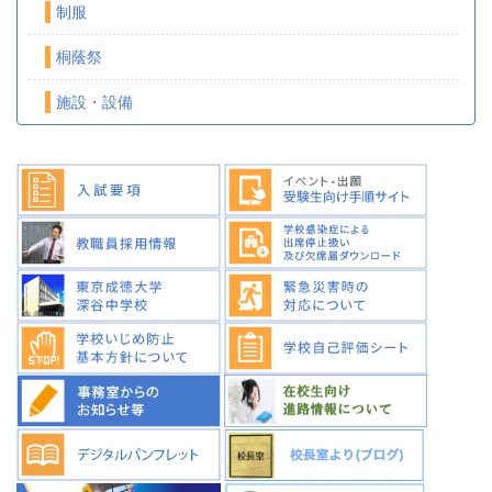
制服
桐蔭祭
施設・設備