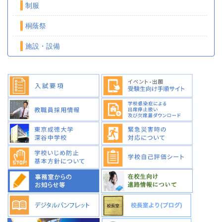
制服
桐蔭祭
施設・設備