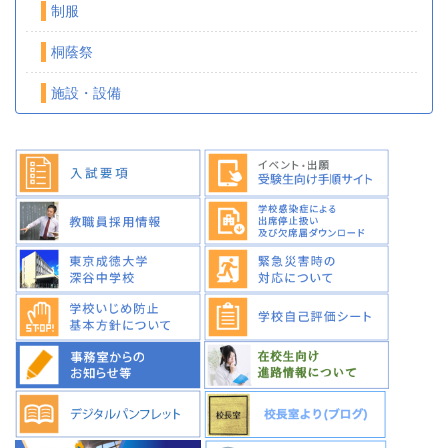
制服
桐蔭祭
施設・設備