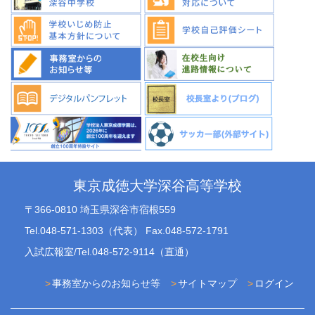
東京成徳大学深谷高等学校
〒366-0810 埼玉県深谷市宿根559
Tel.048-571-1303（代表） Fax.048-572-1791
入試広報室/Tel.048-572-9114（直通）
事務室からのお知らせ等
サイトマップ
ログイン