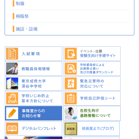
制服
桐蔭祭
施設・設備