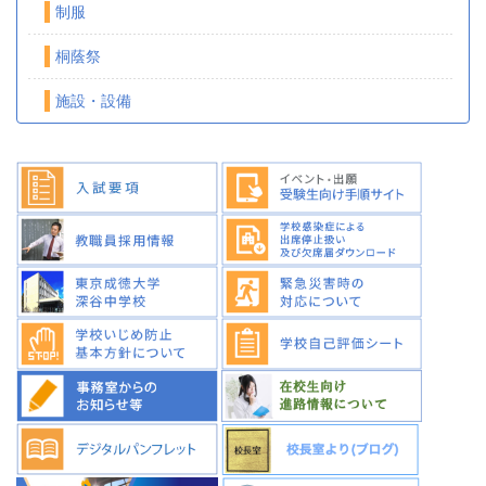
制服
桐蔭祭
施設・設備