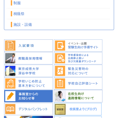
制服
桐蔭祭
施設・設備