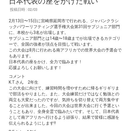
日本代表の座をかけた戦い
投稿日時 : 02/03
2月13日〜15日に宮崎県延岡市で行われる、ジャパンクラシ
ックパワーリフティング選手権大会第31回サブジュニア部門
に、本校から3名が出場します。
サブジュニア部門とは14歳〜18歳までが出場できるカテゴリ
ーで、全国の強者が頂点を目指して戦います。
この大会は8月に行われる南アフリカでの世界大会の予選会で
もあります。
日本代表の座をかけ、全力で臨みます！
応援よろしくお願いします！
コメント
K.T.さん 2年生
この大会に向けて、練習時間を増やすために帰るギリギリま
で部活をやりました。また、大会練習だけではなく勉強との
両立も大変だったのですが、気持ちを切り替えて両方集中す
ることが出来ました。今回の大会は世界大会に行く予選とい
うこともあり、全身全霊で臨みたいです。そして、日本代表
として南アフリカへ行けるよう頑張り、結果で皆様に感謝を
伝えられるようにします‼️