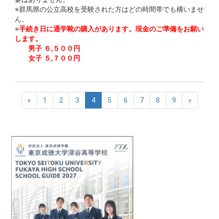
※群馬県の公立高校を受験された方はどの時間帯でも構いませ
ん。
※
手続き日に通学靴の購入があります。現金のご準備をお願い
します。
男子 ６,５００円
女子 ５,７００円
«
1
2
3
4
5
6
7
8
9
»