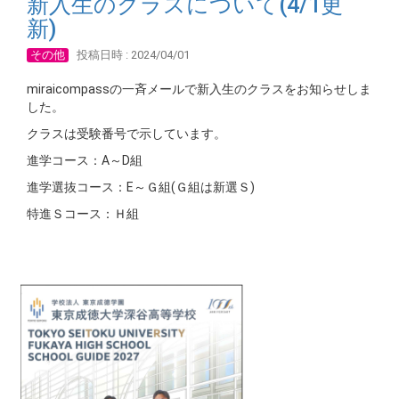
新入生のクラスについて(4/1更
新)
その他
投稿日時 : 2024/04/01
miraicompassの一斉メールで新入生のクラスをお知らせしま
した。
クラスは受験番号で示しています。
進学コース：A～D組
進学選抜コース：E～Ｇ組(Ｇ組は新選Ｓ)
特進Ｓコース：Ｈ組