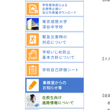
約２
成
① 
② 
③ 
＊成
【ス
深
深谷
下校
【送
校内