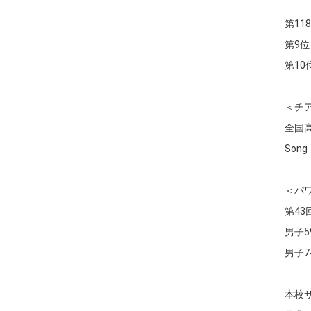
第1
第9位
第10
＜チ
全国
Son
＜パ
第4
男子5
男子7
本校