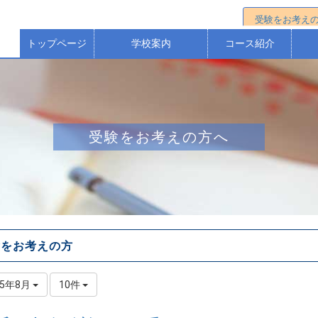
受験をお考え
トップページ
学校案内
コース紹介
校長からのごあいさつ
校歌・沿革（歴史）
本校の教育方針等
保護者アンケート
進学選抜コース
特進Ｓコース
進学コース
ス
受験をお考えの方へ
験をお考えの方
25年8月
10件