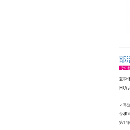
部
その
夏季
日頃
＜弓
令和
第14