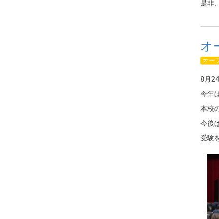
是非
オ
オー
8月2
今年
本校
今後
受験