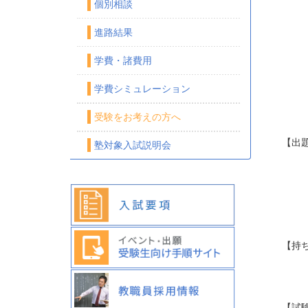
個別相談
出
進路結果
国 
数 
学費・諸費用
英 
学費シミュレーション
下
受験をお考えの方へ
【出
塾対象入試説明会
国 
数 
英 
【持
上
【試