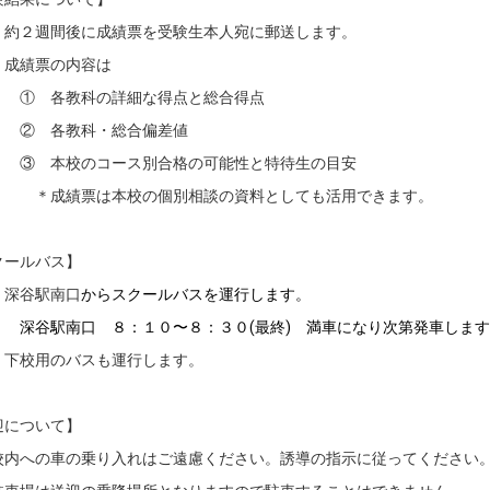
週間後に成績票を受験生本人宛に郵送します。
績票の内容は
各教科の詳細な得点と総合得点
各教科・総合偏差値
本校のコース別合格の可能性と特待生の目安
績票は本校の個別相談の資料としても活用できます。
クールバス】
谷駅南口
からスクールバスを運行します。
駅南口 ８：１０〜８：３０(最終) 満車になり次第発車します
用のバスも運行します。
迎について】
への車の乗り入れはご遠慮ください。誘導の指示に従ってください