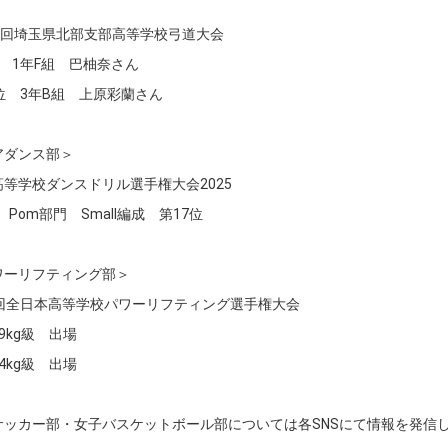
18回埼玉県北部支部高等学校弓道大会
 1年F組 巴柚奈さん
位 3年B組 上原彩蘭さん
アダンス部＞
高等学校ダンスドリル選手権大会2025
g Pom部門 Small編成 第17位
ワーリフティング部＞
3回全日本高等学校パワーリフティング選手権大会
9kg級 出場
4kg級 出場
サッカー部・女子バスケットボール部については各SNSにて情報を発信