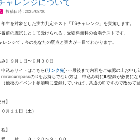
Sチャレンジについて
他
投稿日時 : 2025/08/30
３年生を対象とした実力判定テスト「TSチャレンジ」を実施します。
本番前の腕試しとして受けられる，受験料無料の会場テストです。
チャレンジで，今のあなたの弱点と実力が一目でわかります。
込み】９月１日〜９月３０日
みサイトはこちら(
リンク先
)･･･最後まで内容をご確認の上お申
aicompassのIDをお持ちでない方は，申込み時にID登録が必要に
校のイベント参加時に登録していれば，共通のIDですので改めて登
験日】
月１１日（土）
 程】
 付 ８：２０〜９：００