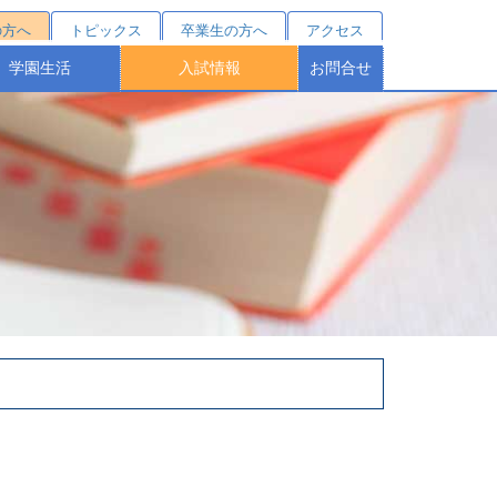
の方へ
トピックス
卒業生の方へ
アクセス
学園生活
入試情報
お問合せ
クールカレンダー
部活動紹介
施設・設備
桐蔭祭
制服
学費シミュレーション
受験をお考えの方へ
オープンスクール
塾対象入試説明会
学費・諸費用
学校説明会
募集要項
特待制度
個別相談
進路結果