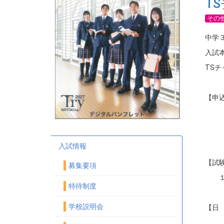
T
その
中学
入試
TS
【申
申込
mir
（他
入試情報
【試
募集要項
１０
特待制度
学校説明会
【日
受