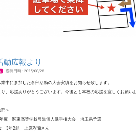
活動広報より
他
投稿日時 : 2025/08/28
休業中に参加した各部活動の大会実績をお知らせ致します。
より、応援ありがとうございます。今後とも本校の応援を宜しくお願い
道部＞
7年度 関東高等学校弓道個人選手権大会 埼玉県予選
位 3年B組 上原彩蘭さん