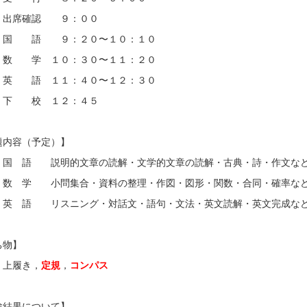
席確認 ９：００
語 ９：２０〜１０：１０
学 １０：３０〜１１：２０
語 １１：４０〜１２：３０
 校 １２：４５
題内容（予定）】
語 説明的文章の読解・文学的文章の読解・古典・詩・作文な
学 小問集合・資料の整理・作図・図形・関数・合同・確率な
語 リスニング・対話文・語句・文法・英文読解・英文完成な
ち物】
履き，
定規
，
コンパス
験結果について】