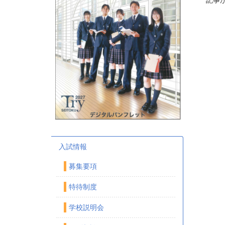
記事
入試情報
募集要項
特待制度
学校説明会