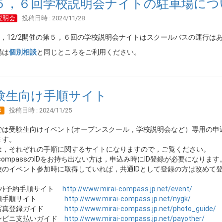
５，６回学校説明会ナイトの駐車場につ
説明会
投稿日時 : 2024/11/28
/29，12/2開催の第５，６回の学校説明会ナイトはスクールバスの運行
場は
個別相談
と同じところをご利用ください。
験生向け手順サイト
き
投稿日時 : 2024/11/25
では受験生向けイベント(オープンスクール，学校説明会など）専用の申
ます。
は，それぞれの手順に関するサイトになりますので，ご覧ください。
aicompassのIDをお持ち出ない方は，申込み時にID登録が必要になります
校のイベント参加時に取得していれば，共通IDとして登録の方は改めて
ﾞﾝﾄ予約手順サイト
http://www.mirai-compass.jp.net/event/
出願手順サイト
http://www.mirai-compass.jp.net/nygk/
写真登録ガイド
http://www.mirai-compass.jp.net/photo_guide/
ンビニ支払いガイド
http://www.mirai-compass.jp.net/payother/