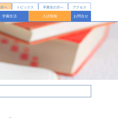
の方へ
トピックス
卒業生の方へ
アクセス
学園生活
入試情報
お問合せ
クールカレンダー
部活動紹介
施設・設備
桐蔭祭
制服
学費シミュレーション
受験をお考えの方へ
オープンスクール
塾対象入試説明会
学費・諸費用
学校説明会
募集要項
特待制度
個別相談
進路結果