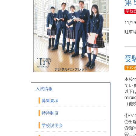
第
学校
11
駐車
受
手続
本校
てい
入試情報
以下
mir
募集要項
（他
特待制度
①ｲﾍ
②
学校説明会
③顔
④コ