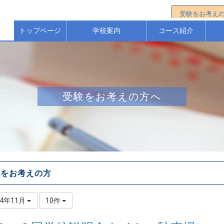
受験をお考え
トップページ
学校案内
コース紹介
校長からのごあいさつ
校歌・沿革（歴史）
本校の教育方針等
保護者アンケート
進学選抜コース
特進Ｓコース
進学コース
ス
受験をお考えの方へ
験をお考えの方
24年11月
10件