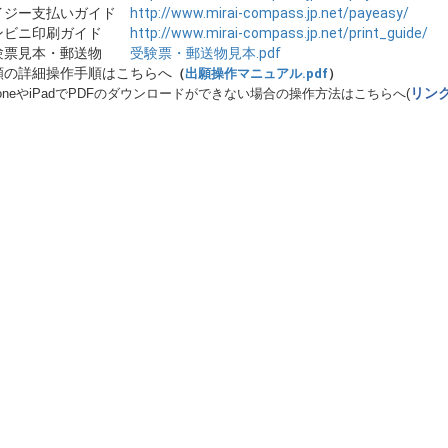
イジー支払いガイド
http://www.mirai-compass.jp.net/payeasy/
ンビニ印刷ガイド
http://www.mirai-compass.jp.net/print_guide/
験票見本・郵送物
受験票・郵送物見本.pdf
願の詳細操作手順はこちらへ
（
出願操作マニュアル.pdf
）
リン
honeやiPadでPDFのダウンロードができない場合の操作方法はこちらへ(