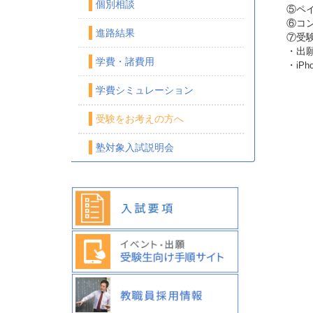
個別相談
⑤ペ
⑥コ
進路結果
⑦受
・出
学費・諸費用
・
iP
学費シミュレーション
受験をお考えの方へ
塾対象入試説明会