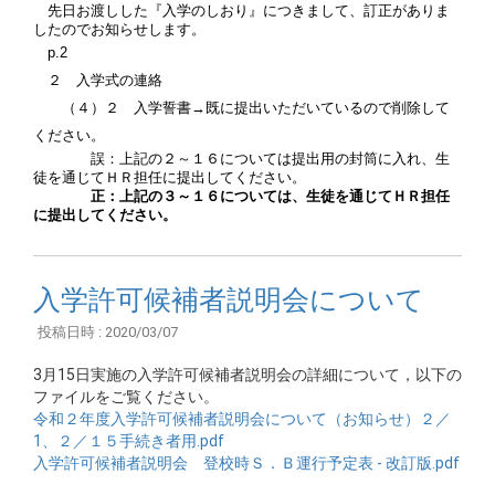
先日お渡しした『入学のしおり』につきまして、訂正がありま
したのでお知らせします。
p.2
２ 入学式の連絡
（４）２ 入学誓書
→
既に提出いただいているので削除して
ください。
誤：上記の２～１６については提出用の封筒に入れ、生
徒を通じ
てＨＲ担任に提出してください。
正
：上記の３～１６については、生徒を通じてＨＲ担任
に提出して
ください。
入学許可候補者説明会について
投稿日時 : 2020/03/07
3月15日実施の入学許可候補者説明会の詳細について，以下の
ファイルをご覧ください。
令和２年度入学許可候補者説明会について（お知らせ）２／
1、２／１５手続き者用.pdf
入学許可候補者説明会 登校時Ｓ．Ｂ運行予定表 - 改訂版.pdf