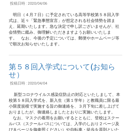
投稿日時 : 2020/04/06
明日（４月７日）に予定されている高等学校第５８回入学
式は、近々「緊急事態宣言」が想定される社会情勢を踏ま
え、延期いたします。急な決定で申し訳ございませんが、社
会情勢に鑑み、御理解いただきますようお願いいたしま
す。 なお、今後の予定については、郵便やホームページ等
で順次お知らせいたします。
第５８回入学式について(お知ら
せ）
投稿日時 : 2020/04/04
新型コロナウイルス感染症防止の対応といたしまして、本
校第５８回入学式を、新入生（第１学年）と教職員に限る最
小限度規模で実施する旨の御連絡を、３月下旬に差し上げて
おりましたが、御連絡しましたとおりに実施いたします。
なお、マスクの着用をお願いするとともに、登校はスクー
ルバス（スクールバスについては、入学のしおり２ページ及
び８ページを御参照ください）や自転車・徒歩を原則といた