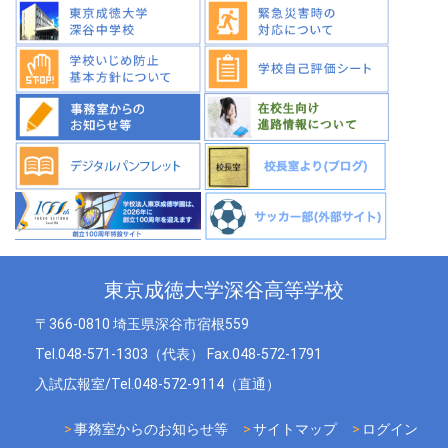
東京成徳大学深谷高等学校
〒366-0810 埼玉県深谷市宿根559
Tel.048-571-1303（代表） Fax.048-572-1791
入試広報室/Tel.048-572-9114（直通）
事務室からのお知らせ等
サイトマップ
ログイン