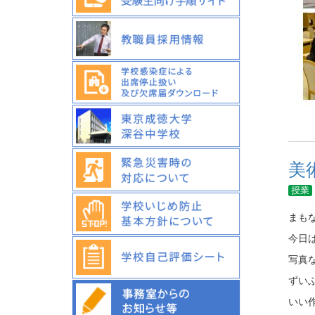
美
授業
まも
今日
写真
ずい
いい