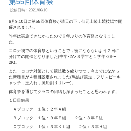
第55回体育祭
投稿日時 : 2021/06/10
6月9,10日に第55回体育祭が晴天の下，仙元山陸上競技場で開
催されました。
昨年は実施できなかったので２年ぶりの体育祭となりまし
た。
コロナ禍での体育祭ということで，密にならないよう２日に
分けての開催となりました(中学･2A･３学年と１学年･2B〜
2K)。
また，コロナ対策として競技数を絞りつつ，今までになかっ
た新種目が４種目設定されました(馬跳び競走，フリスビーキ
ャッチ，玉入れ，風船割りリレー)。
体育祭を通じてクラスの団結も深まったことと思われます。
１日目結果
Ａブロック １位：２年Ａ組
Ｂブロック １位：３年Ｅ組 ２位：３年Ｆ組
Ｃブロック １位：３年ＫＬ組 ２位：３年Ｈ組