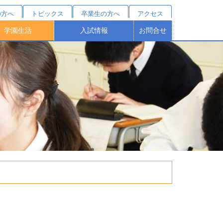
の方へ
トピックス
卒業生の方へ
アクセス
学園生活
入試情報
お問合せ
クールカレンダー
部活動紹介
施設・設備
桐蔭祭
制服
学費シミュレーション
受験をお考えの方へ
オープンスクール
塾対象入試説明会
学費・諸費用
学校説明会
募集要項
特待制度
個別相談
進路結果