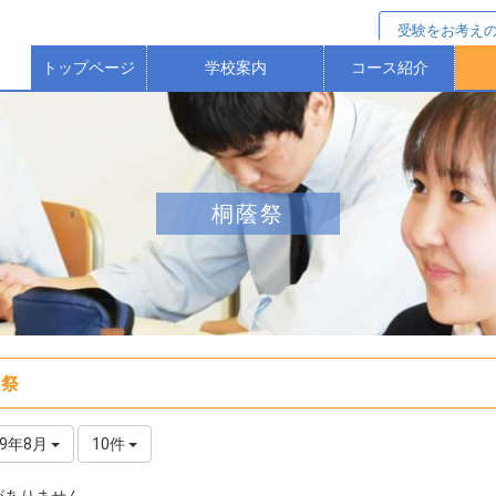
受験をお考え
トップページ
学校案内
コース紹介
校長からのごあいさつ
校歌・沿革（歴史）
本校の教育方針等
保護者アンケート
進学選抜コース
特進Ｓコース
進学コース
ス
桐蔭祭
蔭祭
19年8月
10件