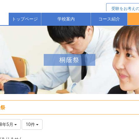
受験をお考え
トップページ
学校案内
コース紹介
校長からのごあいさつ
校歌・沿革（歴史）
本校の教育方針等
保護者アンケート
進学選抜コース
特進Ｓコース
進学コース
ス
桐蔭祭
蔭祭
18年5月
10件