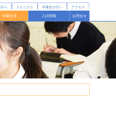
の方へ
トピックス
卒業生の方へ
アクセス
学園生活
入試情報
お問合せ
クールカレンダー
部活動紹介
施設・設備
桐蔭祭
制服
学費シミュレーション
受験をお考えの方へ
オープンスクール
塾対象入試説明会
学費・諸費用
学校説明会
募集要項
特待制度
個別相談
進路結果